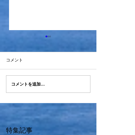
コメント
コメントを追加…
2026.5/13-15ドルフィンツ
2026.5/4-6
アー御蔵荘泊
ー三宅島泊
特集記事