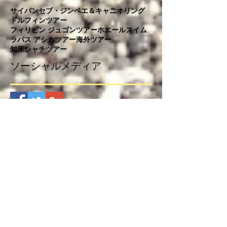
サイパン
セブ・ジンベエ＆キャニオリング
ドルフィンツアー
フィリピン ジュゴンツアー
ホエールスイム
ラパス アシカツアー
海外ツアー
知床シャチツアー
ソーシャルメディア
ダイブキッズのネットショップ
器材に精通したスタッフが厳選した
お勧め器材だけを扱っています