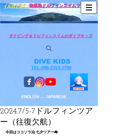
イルカと泳ぐ
御蔵島ドルフィンスイムツアー
ダイビング＆ドルフィンスイムのダイブキッズ
DIVE KIDS
TEL:090-2153-3798
ENGLISH ↔︎ JAPANESE
2024.7/5-7ドルフィンツア
ー（往復欠航）
今回はココソラ泊 七夕ツアー🎋 