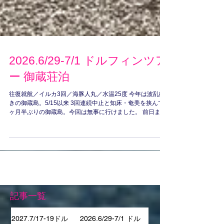
2026.6/29-7/1 ドルフィンツア
ー 御蔵荘泊
往復就航／イルカ3回／海豚人丸／水温25度 今年は波乱続
きの御蔵島。5/15以来 3回連続中止と知床・奄美を挟んで1
ヶ月半ぶりの御蔵島。今回は無事に行けました。 前日まで
は台風の影響で欠航、翌日は低気圧の影響で欠航という合
間を縫ってのラッキーなツアー。 イルカたちもゴキゲンで
最高に楽しいツアーになりました。 出発日の深夜はワール
ドカップ・日本-ブラジル戦。橘丸ラウンジはパブリックビ
ューイング会場に。 惜しくも負けてしまったけど佐野海舟
の先制弾の時は大騒ぎでした。また4年後を楽しみに待ちま
しょう。 ご参加のみなさん、今年一番のラッキーツアーあ
りがとうございました。速攻で次回のご予約をいただいた