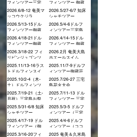
方も。 次回もよろしくお願いします。
記事一覧
2027.7/17-19ドル
2026.6/29-7/1 ドル
フィンツアー三宅
フィンツアー 御蔵
島泊
荘泊
2026.6/8-12 奄美マ
2026.5/27-6/7 知床
ッコウクジラ
シャチツアー
2026.5/13-15ドル
2026.5/4-6ドルフ
フィンツアー御蔵
ィンツアー三宅島
荘泊
泊
2026.4/18-21ドル
2026.4/14-15ドル
フィンツアー御蔵
フィンツアー 御蔵
荘２泊
荘日帰り
2026.3/18-22 フィ
2026.2月 奄美大島
リピンジュゴンツ
ホエールスイム
アー
2025.11/13-16ラス
2025.11/7-9ドルフ
トドルフィンスイ
ィンツアー御蔵荘
ム
泊
2025.10/2-4（木-
2025.7/26-27 三宅
土）ドルフィンツ
島花火大会
アー 御蔵荘泊
2025.7/19-21（土-
2025.7/11-13 ドル
月祝）三宅島お祭
フィンツアー 三宅
り
島泊
2025.5/31-6/8 知床
2025.5/3-5 ドルフ
シャチツアー
ィンツアー（三宅