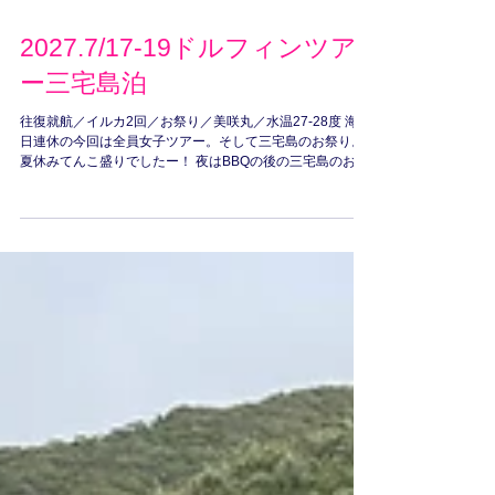
2027.7/17-19ドルフィンツア
ー三宅島泊
往復就航／イルカ2回／お祭り／美咲丸／水温27-28度 海の
日連休の今回は全員女子ツアー。そして三宅島のお祭り。
夏休みてんこ盛りでしたー！ 夜はBBQの後の三宅島のお祭
り「牛頭天王祭（ごずてんのうさい）」踊りに夜店たっぷ
り楽しみました！星空も最高！ ご参加の皆様。最高の夏休
みありがとうございました