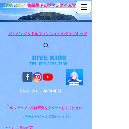
イルカと泳ぐ
御蔵島ドルフィンスイムツアー
ダイビング＆ドルフィンスイムのダイブキッズ
DIVE KIDS
TEL:090-2153-3798
ENGLISH ↔︎ JAPANESE
各ツアーブログは写真をクリックしてください
ツアームービー ＆ 写真がいっぱい
ツアー別検索