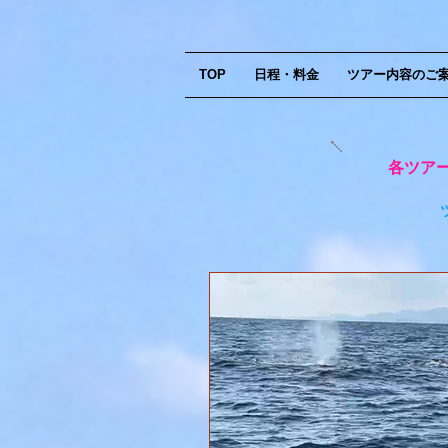
TOP
日程・料金
ツアー内容のご
各ツア