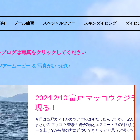
案内
プール練習
スペシャルツアー
スキンダイビング
ダイビ
ーブログは写真をクリックしてください
ツアームービー ＆ 写真がいっぱい
2024.2/10 富戸 マッコウクジラ
現る！
今日は富戸カマイルカツアーのはずだったんですが、 なんと
まさかの マッコウ 登場 ‼️ 親子2頭とエスコート？の計3頭 ブロ
ーを上げながら船の方に近づいてきたり かと思うと潜っちゃ
たり を何回か繰り返して でも最後には水中で見ることも出来