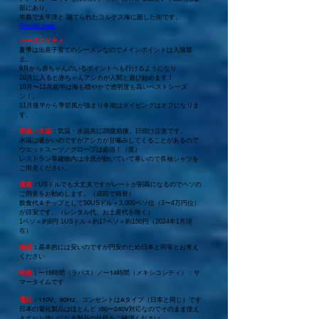
部にあり、
半島で太平洋と 隔てられたコルテス海に面した街です。
​Google map
シーズナリティ
夏季は出産子育てのシーズンなのでメインポイントは入海禁
止。
9月から赤ちゃんのいるポイントへも行けるようになり
10月に入ると赤ちゃんアシカが人間と遊び始めます！
10月〜11月前半は海も穏やかで透明度も高いベストシーズ
ン！。
11月後半から季節風が強まり冬期はダイビングはオフになりま
す。
気温／水温
：
気温・水温共に28度前後。日焼け注意です。
水温は暖かいのですがアシカが甘噛みしてくることがあるので
ウエットスーツ／グローブは必須！（笑）
レストラン等建物内は冷房が効いていて寒いので長袖シャツを
ご用意ください。
通貨
：
USドルでも大丈夫ですがレートが割高になるのでペソの
ご用意をお勧めします。（成田で両替）
飲食代＆チップとして50USドル＋3,000ペソ位（3〜4万円位）
が目安です。（レンタル代、お土産代を除く）
1ペソ＝約9円 1USドル＝約17ペソ＝約150円（2024年1月現
在）
物価
：
基本的には安いのですが円安のため日本と同等とお考え
ください
ー15時間（ラパス）／ー14時間（メキシコシティ）：サ
時差
：
マータイムです
電圧
：
110V、60Hz。コンセントはAタイプ（日本と同じ）です
日本の電化製品はほとんど !00ー240V対応なのでそのまま使え
ますがお使いになる製品の仕様をご確認ください。