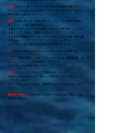
​言語
：
スペイン語（レストランやホテルでは英語も通じます）
ダイビングショップには日本人スタッフがいるのでダイビング
時の言葉の心配はいりません。
料理
：
夕食は街に出て本場の激ウマ・メキシカン料理を堪能し
ましょう！（1食4,000円程度）
夕食はいろいろなメニューを頼んでみんなで割り勘でシェアす
る感じです。現金をご用意ください。
※ホテルの朝食はアメリカンスタイルのメニューが選べます(基
本料金込)
※ダイビング時の昼食(料金込)はランチボックスです
水
：
水道水は飲めないのでミネラルウォーターが必要です。
チップ
：荷物１個につき$1、ツアーガイドには一日$5程度。ボ
ートキャプテンに一日$10程度
レストランでは料金の10～15％。
治安
：スペイン語で平和という意味を持つラパス。
名前のとおり治安がよく、安心して夜の街でグルメ＆ショッピ
ングが楽しめます。
ただし外国なので一人歩き、盗難等それなりの注意は払ってく
ださい。
機内預け荷物
：
３辺の大きさが158ｃｍを超えない23kgまでの
荷物を２個まで