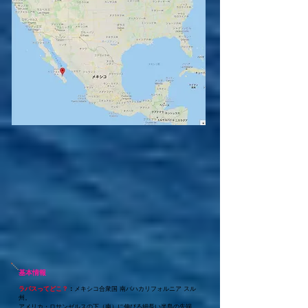
基本情報
ラパスってどこ？
：
メキシコ合衆国 南バハカリフォルニア スル
州。
アメリカ・ロサンゼルスの下（南）に伸びる細長い半島の先端