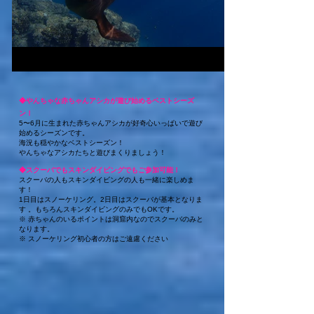
◆やんちゃな赤ちゃんアシカが遊び始めるベストシーズ
ン！
5〜6月に生まれた赤ちゃんアシカが好奇心いっぱいで遊び
始めるシーズンです。
海況も穏やかなベストシーズン！
やんちゃなアシカたちと遊びまくりましょう！
◆
スクーバでもスキンダイビングでもご参加可能！
スクーバの人もスキンダイビングの人も一緒に楽しめま
す！
1日目はスノーケリング。2日目はスクーバが基本となりま
す 。もちろんスキンダイビングのみでもOKです。
※ 赤ちゃんのいるポイントは
洞窟内なので
スクーバのみと
なります。
※ スノーケリング初心者の方はご遠慮ください