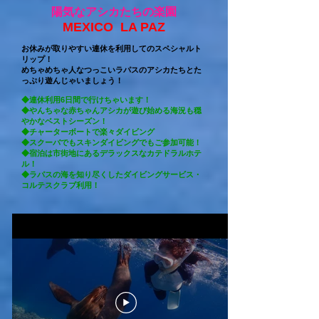
陽気なアシカたちの楽園
MEXICO LA PAZ
お休みが取りやすい連休を利用してのスペシャルト
リップ！
めちゃめちゃ人なつっこいラパスのアシカたちとた
っぷり遊んじゃいましょう！
◆連休利用6日間で行けちゃいます！
◆やんちゃな赤ちゃんアシカが遊び始める海況も穏
やかなベストシーズン！
◆チャーターボートで楽々ダイビング
◆スクーバでもスキンダイビングでもご参加可能！
◆宿泊は市街地にあるデラックスなカテドラルホテ
ル！
◆ラパスの海を知り尽くしたダイビングサービス・
コルテスクラブ利用！