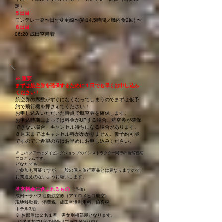
定）
５日目
モンテレー発〜日付変更線〜(約14.5時間／機内食2回) 〜
６日目
06:20 成田空港着
※ 重要
まずは航空券を確保するために１日でも早くお申し込み
ください！
航空券の席数がすぐになくなってしまうのでまずは仮予
約で飛行機を押さえてください！
お申し込みいただいた時点で航空券を確保します。
お申込時期によっては料金がUPする場合、航空券が確保
できない場合、キャンセル待ちになる場合があります。
８月末まではキャンセル料がかかりません。仮予約可能
ですのでご希望の方はお早めにお申し込みください。
※ このツアーはダイビングショップのインストラクター同行の自然観察
プログラムです。
どなたでも
ご参加も可能ですが、一般の個人旅行商品とは異なりますので
お間違えのないようお願いします。
基本料金
に含まれるもの
（予価）
成田〜ラパス往復航空券（アエロメヒコ航空）
現地移動費、消費税、成田空港利用料、旅客税
ホテル3泊
※
お部屋は２名１室・男女別相部屋となります。
（1名参加で1室の場合はプラス￥56
,000）