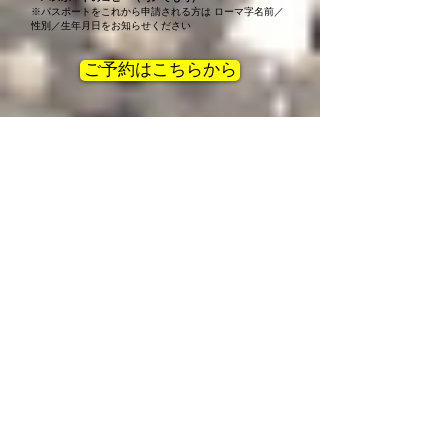
※パスポートをこれから申請される方は ローマ字名前／
性別／生年月日をお知らせください​
ご予約はこちらから
例年恒例のツアーです
🔹
サイパン・スキンダイビング 2月
🔹
久米島／奄美大島・ザトウクジラ 2〜3月
🔹
フィリピン・ジュゴン 3月
​御蔵島ドルフィンツアー
​4月〜11月
🔹
知床・シャチ 6月
🔹
奄美大島・マッコウクジラ 2〜3月