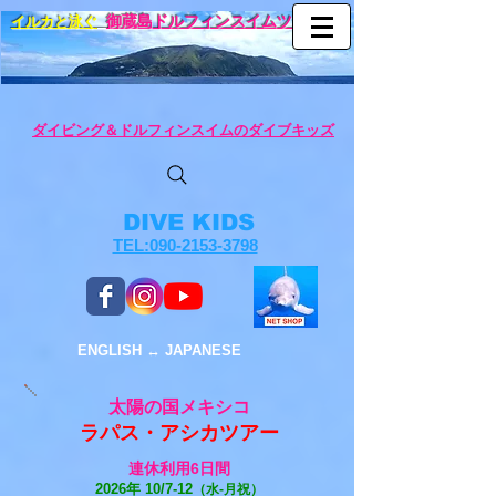
イルカと泳ぐ
御蔵島ドルフィンスイムツアー
ダイビング＆ドルフィンスイムのダイブキッズ
DIVE KIDS
TEL:090-2153-3798
ENGLISH ↔︎ JAPANESE
太陽の国メキシコ
ラパス・アシカツアー
連休利用6日間
2026年 10/7-12
（水
-月祝）