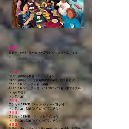
旅程
発着便・時間・航空会社が変更になる場合があります
※
時間は現地時間です。
日本との時差：ー15時間（ラパス）／ー14時間（メキシ
コシティ）
１日目
08:00 成田空港集合〜チェックイン
09:35 成田発〜 日付変更線(約12時間／機内食あり) 〜
07:15メキシコシティ着〜乗継
11:20メキシコシティ発 〜 12:58ラパス着〜車でホテル
へ（約30分）
（ホテル泊）
２日目
アシカ＋２DIVE（スキンorスクーバ選択可）
（ホテル泊：朝食/ダイビングランチ付）
３日目
アシカ＋２DIVE （スキンダイビング）
​（ホテル泊：朝食/ダイビングランチ付）
４日目
午前中：
車にてラパス空港へ〜モンテレー経由（時間未