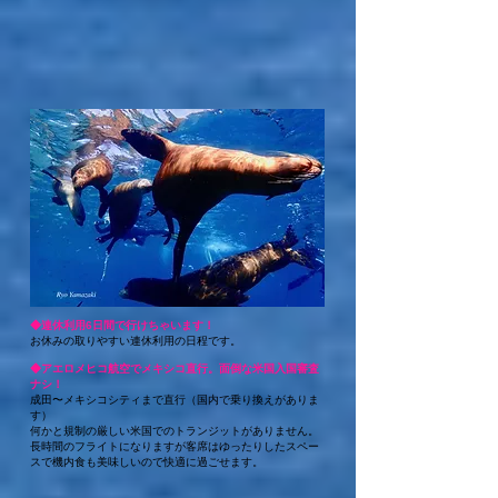
◆連休利用6日間で行けちゃいます！
お休みの取りやすい連休利用の日程です。
◆アエロメヒコ航空でメキシコ直行。
面倒な米国入国審査
ナシ！
成田〜メキシコシティまで直行（国内で乗り換えがありま
す）
何かと規制の厳しい米国でのトランジットがありません。
​長時間のフライトになりますが客席はゆったりしたスペー
スで機内食も美味しいので快適に過ごせます。