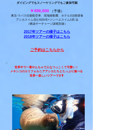
​ダイビングでもスノーケリングでもご参加可能
￥498,000
（予価）
東京-ラパス往復航空券、現地移動費、ホテル3泊朝昼食
アシカスイム含む6DIVE+ジンベエスイム1回 込
（燃油サーチャージ
​諸税
別途）
2017年ツアーの様子はこちら
2018年ツアーの様子はこちら
ご予約はこちらから
世界中で一番やんちゃで人なつっこくて可愛い！
メキシコのカリフォルニアアシカたちとたっぷり遊べる
​世界一楽しいツアーです❣️