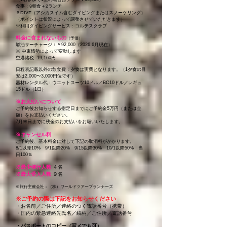
食事：3朝食＋2ランチ
６DIVE（アシカスイム含むダイビングまたはスノーケリング）
（ポイントは状況によって調整させていただきます）
※利用ダイビングサービス：コルテスクラブ
料金に含まれないもの
（予価）
燃油サーチャージ：￥92,000
（2026.6月現在）
​※ 中東情勢によって変動します
空港諸税 19,160円
日程表記載以外の飲食費：夕食は実費となります。（1夕食の目
安は2,000〜3,000円位です）
器材レンタル代：ウエットスーツ10ドル／BC10ドル／レギュ
15ドル（1日）
※お支払いについて
ご予約後お知らせする指定日までにご予約金5万円（または全
額）をお支払いください。
7月末日までに残金のお支払いをお願いいたします。
※キャンセル料
ご予約後、基本料金に対して下記の取消料がかかります。
8/1以降10% 9/1以降20% 9/15以降30% 10/1以降50%
当
日100％
※最少催行人数
４名
※
最大受入人数
９名
※旅行主催会社：（株）ワールドツアープランナーズ
​※ご予約の際は下記をお知らせください
・お名前／ご住所／連絡のつく電話番号（携帯）
・国内の緊急連絡先氏名／続柄／ご住所／電話番号
・パスポートのコピー（写メでも可）