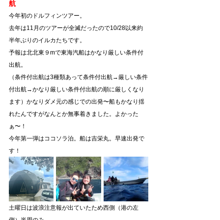
航
今年初のドルフィンツアー。
去年は11月のツアーが全滅だったので10/28以来約
半年ぶりのイルカたちです。
予報は北北東９mで東海汽船はかなり厳しい条件付
出航。
（
条件付出航は3種類あって条件付出航→厳しい条件
付出航→かなり厳しい条件付出航の順に厳しくなり
ます）かなりダメ元の感じでの出発〜船もかなり揺
れたんですがなんとか無事着きました。よかった
ぁ〜！
今年第一弾はココソラ泊。船は吉栄丸。早速出発で
す！
土曜日は波浪注意報が出ていたため西側（港の左