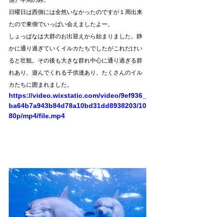
側）半周のみ。
日曜日は西側には全然いなかったのですが１周出来
たので東側でいっぱい会えましたよー。
しょっぱなは大群のお出迎えから始まりました。静
かに通り過ぎていくイルカたちでしたがこれだけい
ると壮観。その後も大きな群れ中心に通り過ぎる群
れあり、遊んでくれる子供達あり、たくさんのイル
カたちに囲まれました。
https://video.wixstatic.com/video/9ef936_
ba64b7a943b84d78a10bd31dd8938203/10
80p/mp4/file.mp4