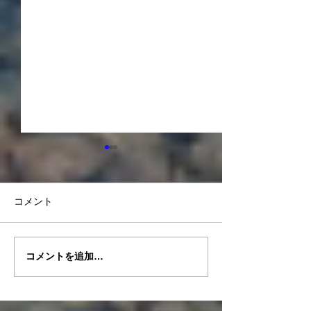
コメント
コメントを追加…
2026.5/13-15ドルフィンツ
2026.5/4-6
アー御蔵荘泊
ー三宅島泊