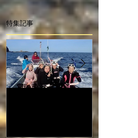
特集記事
2017.5/1-5/3 御蔵島ドルフィ
2017.4/29-5
ンスイムツアー
ィンスイムツ