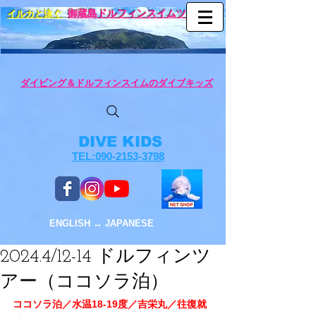
イルカと泳ぐ
御蔵島ドルフィンスイムツアー
ダイビング＆ドルフィンスイムのダイブキッズ
DIVE KIDS
TEL:090-2153-3798
ENGLISH ↔︎ JAPANESE
2024.4/12-14 ドルフィンツ
アー（ココソラ泊）
ココソラ泊／水温18-19度／吉栄丸／往復就