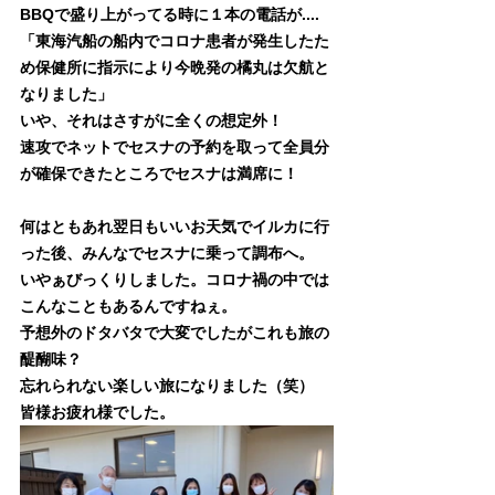
BBQで盛り上がってる時に１本の電話が....
「東海汽船の船内でコロナ患者が発生したた
め保健所に指示により今晩発の橘丸は欠航と
なりました」
いや、それはさすがに全くの想定外！
速攻でネットでセスナの予約を取って全員分
が確保できたところでセスナは満席に！
何はともあれ翌日もいいお天気でイルカに行
った後、みんなでセスナに乗って調布へ。
いやぁびっくりしました。コロナ禍の中では
こんなこともあるんですねぇ。
予想外のドタバタで大変でしたがこれも旅の
醍醐味？
忘れられない楽しい旅になりました（笑）
皆様お疲れ様でした。