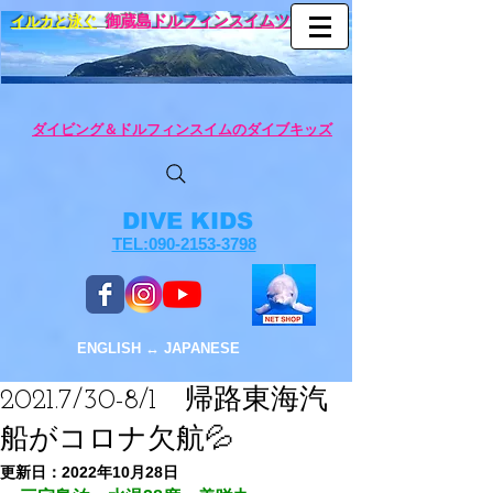
イルカと泳ぐ
御蔵島ドルフィンスイムツアー
ダイビング＆ドルフィンスイムのダイブキッズ
DIVE KIDS
TEL:090-2153-3798
ENGLISH ↔︎ JAPANESE
2021.​7/30-8/1 帰路東海汽
船がコロナ欠航💦
更新日：
2022年10月28日