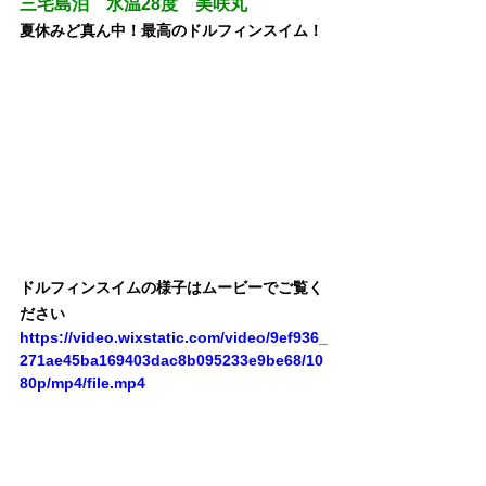
三宅島泊　水温28度　美咲丸
夏休みど真ん中！最高のドルフィンスイム！
ドルフィンスイムの様子はムービーでご覧く
ださい
https://video.wixstatic.com/video/9ef936_
271ae45ba169403dac8b095233e9be68/10
80p/mp4/file.mp4