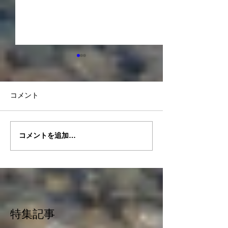
コメント
コメントを追加…
2026.6/29-7/1 ドルフィン
2026.6/8-12
ツアー 御蔵荘泊
クジラ
特集記事