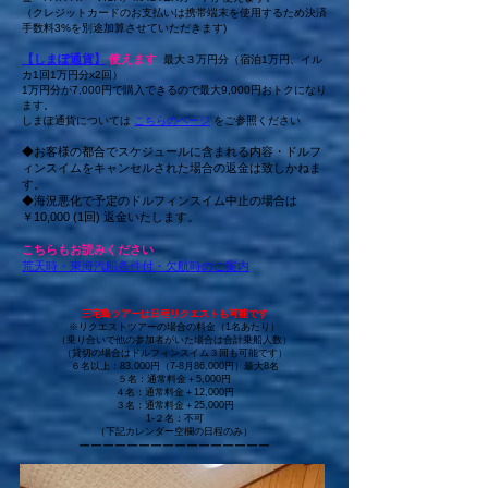
（クレジットカードのお支払いは携帯端末を使用するため決済
手数料3%を別途加算させていただきます)
【
しまぽ通貨】
使えます
最大３万円分（宿泊1万円、イル
カ1回1万円分x2回）
​1万円分が7,000円で購入できるので最大9,000円おトクになり
ます。
しまぽ通貨については
こちらのページ
をご参照ください
◆お客様の都合でスケジュールに含まれる内容・ドルフ
ィンスイムをキャンセルされた場合の返金は致しかねま
す。
◆海況悪化で予定のドルフィンスイム中止の場合は
￥10,000 (1回) 返金いたします。
こちらもお読みください
​荒天時・東海汽船条件付・欠航時のご案内
三宅島ツアーは日程リクエストも可能です
※リクエストツアーの場合の料金（1名あたり）
​（乗り合いで他の参加者がいた場合は合計乗船人数）
​（貸切の場合はドルフィンスイム３回も可能です）
６名以上：83,000円（7-8月86,000円）最大8名
５名：通常料金＋5,000円
４名：通常料金＋12,000円
３名：通常料金＋25,000円
1-２名：不可
（下記カレンダー空欄の日程のみ）
ーーーーーーーーーーーーーーーー