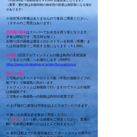
（早朝5時着〜仮眠朝食付￥3,000 別途必要となります）
（夏季・繁忙期は到着時朝の御休憩の部屋は相部屋になる場合
があります）
※浴衣等の準備はありませんので各自ご用意ください。
（タオルのご用意はあります）
③到着日昼食
はスーパーでお弁当を買う形となります。
夕食はBBQです（荒天時を除く）
お帰り日の昼食は港近くのレストランを利用（実費）ま
たは別途宿側でご用意する形になります（￥1,000）
④温泉
1日目ドルフィンスイムの後は島内の天然温泉
「ふるさとの湯」へお連れします（500円）
https://www.miyakejima.gr.jp/play/furusatonoyu/
⑤イルカ船
三宅島からチャーターのイルカ船（中型の漁船タイプの
船です）で御蔵島に向かいます。
ドルフィンスイムは御蔵島で行いますのでスイムの場所
は御蔵島です。
三宅島から御蔵島への移動は約50分
程度です。
※ お子様のご参加は中学生以上とさせていただきます。
※ 酔い止め薬を必ず各自ご用意ください。
（
アネロン
という酔い止め薬をご用意ください。普通の
酔い止め薬は船酔いにはほとんど効きません）
※ 春秋は船上での防寒対策としてボートコートや厚手の