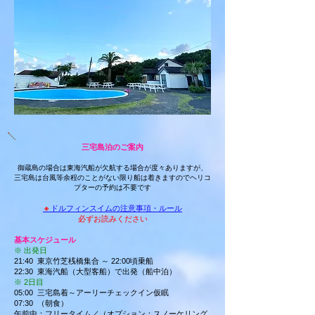
三宅島泊のご案内
御蔵島の場合は東海汽船が欠航する場合が度々ありますが、
三宅島は台風等余程のことがない限り船は着きますのでヘリコ
プターの予約は不要です
🔸
ドルフィンスイムの注意事項・ルール
必ずお読みください
基本スケジュール
※ 出発日
21:40 東京竹芝桟橋集合 ～ 22:00頃乗船
22:30 東海汽船（大型客船）で出発（船中泊）
※ 2日目
05:00 三宅島着～アーリーチェックイン仮眠
07:30 （朝食）
午前中：フリータイム／（オプション：スノーケリング