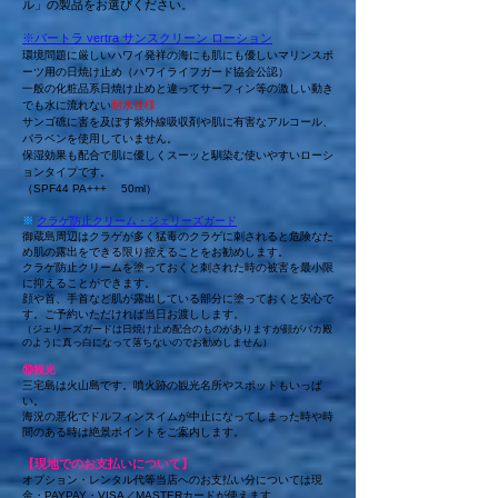
ル」の製品
をお選びください。
※バートラ vertra サンスクリーン ローション
環境問題に厳しいハワイ発祥の海にも肌にも優しいマリンスポ
ーツ用の日焼け止め（ハワイライフガード協会公認）
一般の化粧品系日焼け止めと違ってサーフィン等の激しい動き
でも水に流れない
耐水仕様
サンゴ礁に害を及ぼす紫外線吸収剤や肌に有害なアルコール、
パラベンを使用していません。
保湿効果も配合で肌に優しくスーッと馴染む使いやすいローシ
ョンタイプです。
（SPF44 PA+++ 50ml）
※
クラゲ防止クリーム・ジェリーズガード
御蔵島周辺はクラゲが多く猛毒のクラゲに刺されると危険なた
め肌の露出をできる限り控えることをお勧めします。
クラゲ防止クリームを塗っておくと刺された時の被害を最小限
に抑えることができます。
顔や首、手首など肌が露出している部分に塗っておくと安心で
す。
ご予約いただければ当日お渡しします。
​（ジェリーズガードは日焼け止め配合のものがありますが顔がバカ殿
のように真っ白になって落ちないのでお勧めしません）
⑩観光
三宅島は火山島です。噴火跡の観光名所やスポットもいっぱ
い。
​海況の悪化でドルフィンスイムが中止になってしまった時や時
間のある時は絶景ポイントをご案内します。
【現地でのお支払いについて】
オプション・レンタル代等当店へのお支払い分については現
金・PAYPAY・VISA／MASTERカードが使えます。