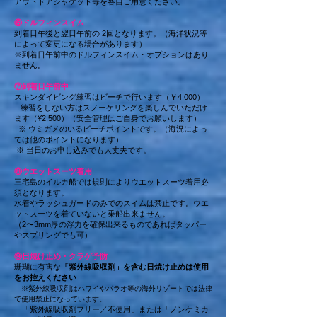
アウトドアジャケット等を各自ご用意ください。
⑥ドルフィンスイム
到着日午後と翌日午前の 2回
となります。（海洋状況等
によって変更になる場合があります）
※到着日午前中のドルフィンスイム・オプションはあり
ません。
⑦
到着日午前中
スキンダイビング練習はビーチで行います（￥4,000）
練習をしない方はスノーケリングを楽しんでいただけ
ます（¥2,500）（安全管理はご自身でお願いします）
※ ウミガメのいるビーチポイントです。（海況によっ
ては他のポイントになります）
※ 当日のお申し込みでも大丈夫です。
⑧ウエットスーツ着用
三宅島のイルカ船では規則によりウエットスーツ着用必
須
となります。
水着やラッシュガード
のみ
でのスイムは
禁止です。ウエ
ットスーツを着ていないと乗船出来ません。
（2〜3mm厚の浮力を確保出来るものであればタッパー
やスプリングでも可）
​⑨日焼け止め・クラゲ予防
珊瑚に有害な
「紫外線吸収剤」を含む日焼け止めは使用
をお控えください
※
紫外線吸収剤は
ハワイやパラオ等の海外リゾートでは法律
で使用禁止になっています。
「紫外線吸収剤フリー／不使用」または「ノンケミカ