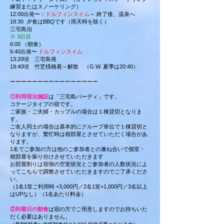
練習またはスノーケリング）
12:00出発〜：
ドルフィンスイム
～ 終了後、温泉へ
18:30 夕食はBBQです（雨天時を除く）
三宅島泊
※ 3日目
6:00 （朝食）
6:40出発〜
ドルフィンスイム
13:20頃 三宅島発
19:40頃 竹芝桟橋着～解散 （G.W. 夏季は20:40）
ーーーーーーーーーーーーーーーー
①利用宿泊施設
は「三宅島バーディ」です。
コテージタイプの宿です。
ご家族・ご夫婦・カップルの場合は
１棟貸切となりま
す。
ご友人同士の場合は基本的にグループ単位で１棟貸切と
なりますが、繁忙時は相部屋とさせていただく場合があ
ります。
1名でご参加の方は他のご参加者との兼ね合いで個室・
相部屋を振り分けさせていただきます
お部屋割りは宿側の空室状況とご参加者の人数状況によ
ってこちらで調整させていただきますのでご了承くださ
い。
（1名1室ご利用時 +3,000円／2名1室+1,0
00円／3名以上
はUPなし）（1名あたり料金）
②到着日の朝食
は宿の方でご用意しますのでお持ちいた
だく必要はありません。