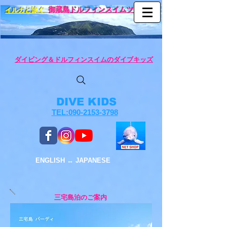
イルカと泳ぐ
御蔵島ドルフィンスイムツアー
ダイビング＆ドルフィンスイムのダイブキッズ
DIVE KIDS
TEL:090-2153-3798
ENGLISH ↔︎ JAPANESE
三宅島泊のご案内