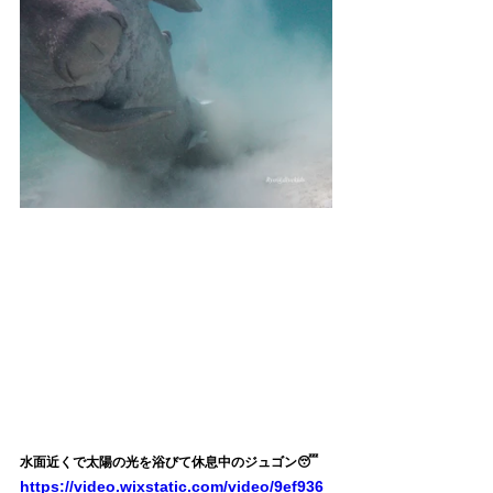
水面近くで太陽の光を浴びて休息中のジュゴン😴
https://video.wixstatic.com/video/9ef936_