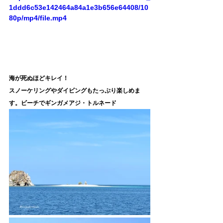
1ddd6c53e142464a84a1e3b656e64408/10
80p/mp4/file.mp4
海が死ぬほどキレイ！
スノーケリングやダイビングもたっぷり楽しめま
す。ビーチでギンガメアジ・トルネード