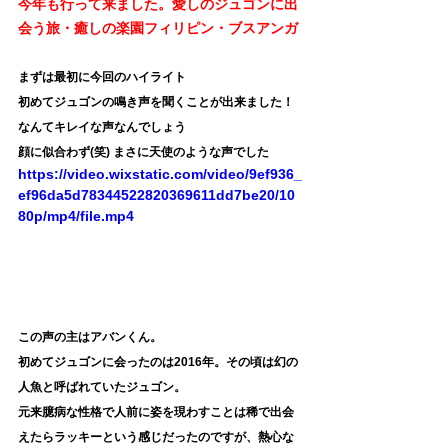
今年も行って来ました。愛しのジュゴンに出
会う旅・癒しの楽園フィリピン・ブスアンガ
まずは最初に今回のハイライト
初めてジュゴンの鳴き声を聞くことが出来ました！
なんてキレイな声なんでしょう
顔に似合わず(笑) まさに天使のような声でした
https://video.wixstatic.com/video/9ef936_
ef96da5d78344522820369611dd7be20/10
80p/mp4/file.mp4
この声の主はアバンくん。
初めてジュゴンに会ったのは2016年。その頃は幻の
人魚と呼ばれていたジュゴン。
元来臆病な性格で人前に姿を現わすことは稀で出会
えたらラッキーという感じだったのですが、熱心な