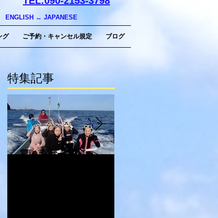
TEL:090-2153-3798
ENGLISH ↔︎ JAPANESE
ング
ご予約・キャンセル規定
ブログ
特集記事
2017.5/1-5/3 御蔵島ド
2017.4/29-5/1 御蔵島
ルフィンスイムツア
ルフィンスイムツア
ー
ー