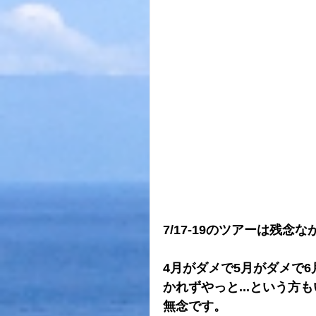
7/17-19のツアーは残
4月がダメで5月がダメで6
かれずやっと...という
無念です。